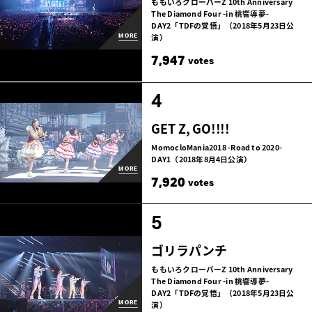
ももいろクローバーZ 10th Anniversary
The Diamond Four -in 桃響導夢-
DAY2「TDFの覚悟」（2018年5月23日公
演）
MORE
7,947
votes
4
GET Z, GO!!!!
MomocloMania2018 -Road to 2020-
DAY1（2018年8月4日公演）
MORE
7,920
votes
5
ゴリラパンチ
ももいろクローバーZ 10th Anniversary
The Diamond Four -in 桃響導夢-
DAY2「TDFの覚悟」（2018年5月23日公
演）
MORE