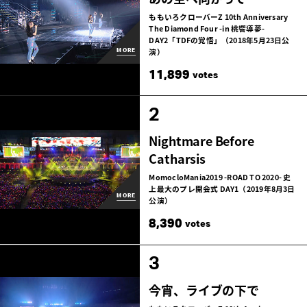
ももいろクローバーZ 10th Anniversary
The Diamond Four -in 桃響導夢-
DAY2「TDFの覚悟」（2018年5月23日公
演）
MORE
11,899
votes
2
Nightmare Before
Catharsis
MomocloMania2019 -ROAD TO 2020- 史
上最大のプレ開会式
DAY1（2019年8月3日
MORE
公演）
8,390
votes
3
今宵、ライブの下で