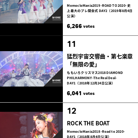
MomocloMania2019 -ROAD TO 2020- 史
上最大のプレ開会式
DAY2（2019年8月4日
公演）
MORE
6,266
votes
11
猛烈宇宙交響曲・第七楽章
「無限の愛」
ももいろクリスマス2018 DIAMOND
PHILHARMONY -The Real Deal-
MORE
DAY1（2018年12月24日公演）
6,041
votes
12
ROCK THE BOAT
MomocloMania2018 -Road to 2020-
DAY1（2018年8月4日公演）