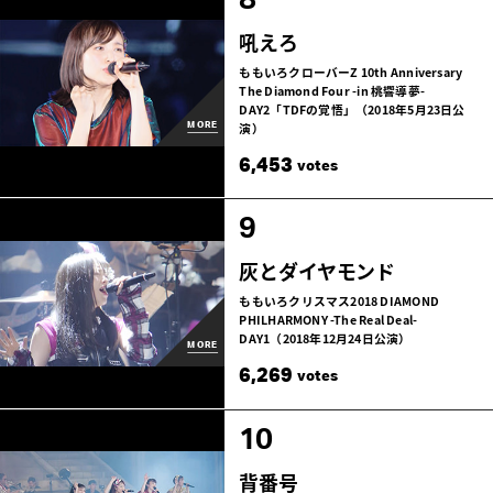
吼えろ
ももいろクローバーZ 10th Anniversary
The Diamond Four -in 桃響導夢-
DAY2「TDFの覚悟」（2018年5月23日公
演）
MORE
6,453
votes
9
灰とダイヤモンド
ももいろクリスマス2018 DIAMOND
PHILHARMONY -The Real Deal-
DAY1（2018年12月24日公演）
MORE
6,269
votes
10
背番号